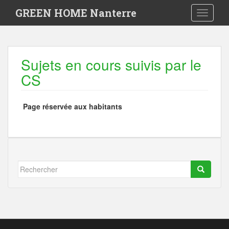
S
GREEN HOME Nanterre
Toggle 
k
i
p
t
o
Sujets en cours suivis par le
m
CS
a
i
n
Page réservée aux habitants
c
o
n
t
e
n
Rechercher...
t