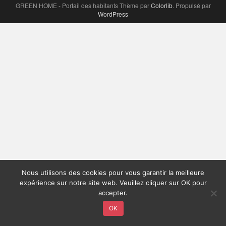
GREEN HOME - Portail des habitants Thème par
Colorlib
. Propulsé par
WordPress
Nous utilisons des cookies pour vous garantir la meilleure
expérience sur notre site web. Veuillez cliquer sur OK pour
accepter.
OK