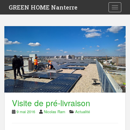
S
GREEN HOME Nanterre
Toggle 
k
i
p
t
o
m
a
i
n
c
o
n
t
e
n
t
Visite de pré-livraison
9 mai 2016
Nicolas Ram
Actualité